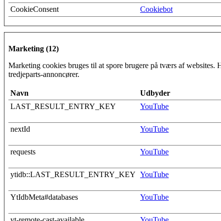
CookieConsent
Cookiebot
Marketing (12)
Marketing cookies bruges til at spore brugere på tværs af websites. 
tredjeparts-annoncører.
Navn
Udbyder
LAST_RESULT_ENTRY_KEY
YouTube
nextId
YouTube
requests
YouTube
ytidb::LAST_RESULT_ENTRY_KEY
YouTube
YtIdbMeta#databases
YouTube
yt-remote-cast-available
YouTube