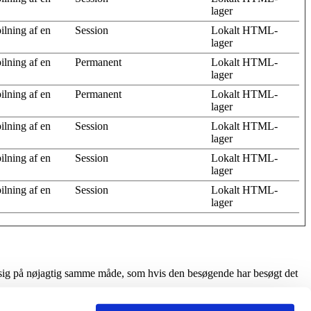
lager
ilning af en
Session
Lokalt HTML-
lager
ilning af en
Permanent
Lokalt HTML-
lager
ilning af en
Permanent
Lokalt HTML-
lager
ilning af en
Session
Lokalt HTML-
lager
ilning af en
Session
Lokalt HTML-
lager
ilning af en
Session
Lokalt HTML-
lager
ører sig på nøjagtig samme måde, som hvis den besøgende har besøgt det
ejrede indhold, heriblandt at spore din interaktion med indlejret