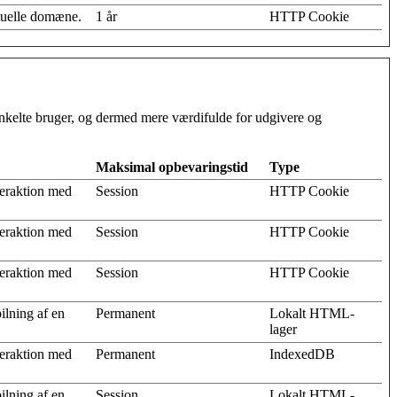
tuelle domæne.
1 år
HTTP Cookie
 enkelte bruger, og dermed mere værdifulde for udgivere og
Maksimal opbevaringstid
Type
teraktion med
Session
HTTP Cookie
teraktion med
Session
HTTP Cookie
teraktion med
Session
HTTP Cookie
ilning af en
Permanent
Lokalt HTML-
lager
teraktion med
Permanent
IndexedDB
ilning af en
Session
Lokalt HTML-