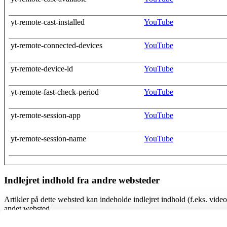
yt-remote-cast-installed
YouTube
yt-remote-connected-devices
YouTube
yt-remote-device-id
YouTube
yt-remote-fast-check-period
YouTube
yt-remote-session-app
YouTube
yt-remote-session-name
YouTube
Indlejret indhold fra andre websteder
Artikler på dette websted kan indeholde indlejret indhold (f.eks. vide
andet websted.
Disse websteder indsamler måske data om dig, bruger cookies, indlejrer