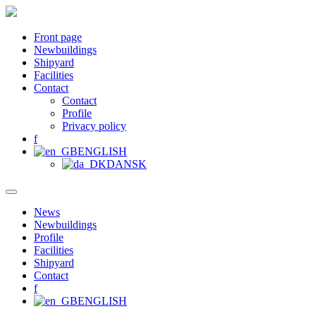
Front page
Newbuildings
Shipyard
Facilities
Contact
Contact
Profile
Privacy policy
f
ENGLISH
DANSK
News
Newbuildings
Profile
Facilities
Shipyard
Contact
f
ENGLISH