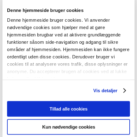
PROJEKTLEDER NYBYGNINGER
Denne hjemmeside bruger cookies
Denne hjemmeside bruger cookies. Vi anvender
nødvendige cookies som hjælper med at gøre
TEKNISK INDKØB
hjemmesiden brugbar ved at aktivere grundlæggende
Troels Faurholt Jensen
funktioner såsom side-navigation og adgang til sikre
Marine Engineer
områder af hjemmesiden. Hjemmesiden kan ikke fungere
(+45) 2177 2886
ordentligt uden disse cookies. Derudover bruger vi
tfj@jobigroup.com
cookies til at analysere vores trafik, disse oplysninger er
anonyme. Du accepterer brugen af cookies ved at lukke
boksen eller klikke videre.
Vis detaljer
Projektleder
Tillad alle cookies
Rasmus Qvist Krarup
Marine Engineer
(+45) 9644 4499
Kun nødvendige cookies
rqk@jobigroup.com